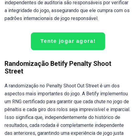
independentes de auditoria são responsáveis por verificar
a integridade do jogo, assegurando que ele cumpra com os
padrões internacionais de jogo responsável.
Tente jogar agora!
Randomização Betify Penalty Shoot
Street
A randomização no Penalty Shoot Out Street é um dos
aspectos mais importantes do jogo. A Betify implementou
um RNG certificado para garantir que cada chute no jogo de
pênaltis e cada giro dos rolos seja imprevisível e imparcial.
Isso significa que, independentemente do histórico de
resultados, cada rodada é completamente independente
das anteriores, garantindo uma experiência de jogo justa