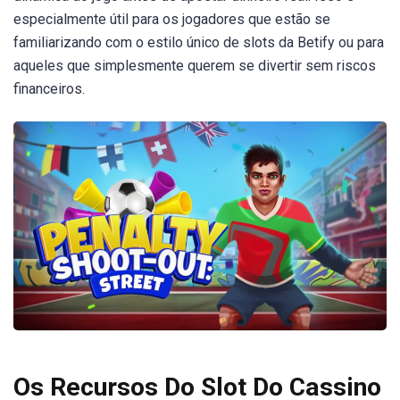
especialmente útil para os jogadores que estão se
familiarizando com o estilo único de slots da Betify ou para
aqueles que simplesmente querem se divertir sem riscos
financeiros.
Os Recursos Do Slot Do Cassino