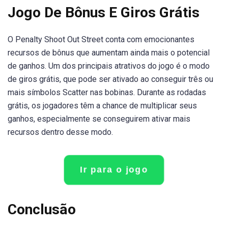
Jogo De Bônus E Giros Grátis
O Penalty Shoot Out Street conta com emocionantes
recursos de bônus que aumentam ainda mais o potencial
de ganhos. Um dos principais atrativos do jogo é o modo
de giros grátis, que pode ser ativado ao conseguir três ou
mais símbolos Scatter nas bobinas. Durante as rodadas
grátis, os jogadores têm a chance de multiplicar seus
ganhos, especialmente se conseguirem ativar mais
recursos dentro desse modo.
Ir para o jogo
Conclusão