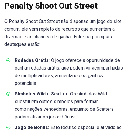
Penalty Shoot Out Street
O Penalty Shoot Out Street não é apenas um jogo de slot
comum; ele vem repleto de recursos que aumentam a
diversão e as chances de ganhar. Entre os principais
destaques estão:
Rodadas Grátis:
O jogo oferece a oportunidade de
ganhar rodadas grátis, que podem vir acompanhadas
de multiplicadores, aumentando os ganhos
potenciais.
Símbolos Wild e Scatter:
Os símbolos Wild
substituem outros símbolos para formar
combinações vencedoras, enquanto os Scatters
podem ativar os jogos bônus.
Jogo de Bônus:
Este recurso especial é ativado ao