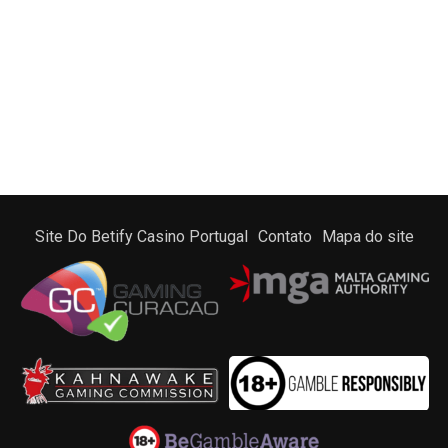
Site Do Betify Casino Portugal
Contato
Mapa do site