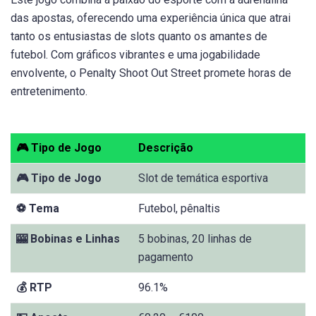
das apostas, oferecendo uma experiência única que atrai
tanto os entusiastas de slots quanto os amantes de
futebol. Com gráficos vibrantes e uma jogabilidade
envolvente, o Penalty Shoot Out Street promete horas de
entretenimento.
🎮 Tipo de Jogo
Descrição
🎮 Tipo de Jogo
Slot de temática esportiva
⚽ Tema
Futebol, pênaltis
🎰 Bobinas e Linhas
5 bobinas, 20 linhas de
pagamento
💰 RTP
96.1%