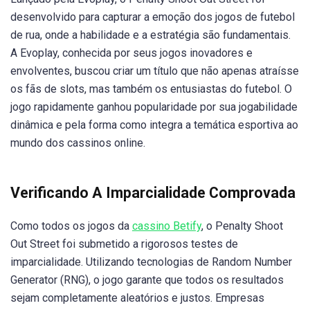
desenvolvido para capturar a emoção dos jogos de futebol
de rua, onde a habilidade e a estratégia são fundamentais.
A Evoplay, conhecida por seus jogos inovadores e
envolventes, buscou criar um título que não apenas atraísse
os fãs de slots, mas também os entusiastas do futebol. O
jogo rapidamente ganhou popularidade por sua jogabilidade
dinâmica e pela forma como integra a temática esportiva ao
mundo dos cassinos online.
Verificando A Imparcialidade Comprovada
Como todos os jogos da
cassino Betify
, o Penalty Shoot
Out Street foi submetido a rigorosos testes de
imparcialidade. Utilizando tecnologias de Random Number
Generator (RNG), o jogo garante que todos os resultados
sejam completamente aleatórios e justos. Empresas