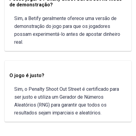
de demonstração?
Sim, a Betify geralmente oferece uma versão de
demonstração do jogo para que os jogadores
possam experimentá-lo antes de apostar dinheiro
real.
O jogo é justo?
Sim, o Penalty Shoot Out Street é certificado para
ser justo e utiliza um Gerador de Números
Aleatórios (RNG) para garantir que todos os
resultados sejam imparciais e aleatórios.