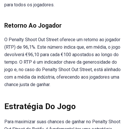
para todos os jogadores.
Retorno Ao Jogador
O Penalty Shoot Out Street oferece um retorno ao jogador
(RTP) de 96,1%. Este número indica que, em média, o jogo
devolverá €96,10 para cada €100 apostados ao longo do
tempo. O RTP é um indicador chave da generosidade do
jogo e, no caso do Penalty Shoot Out Street, está alinhado
com a média da indústria, oferecendo aos jogadores uma
chance justa de ganhar.
Estratégia Do Jogo
Para maximizar suas chances de ganhar no Penalty Shoot