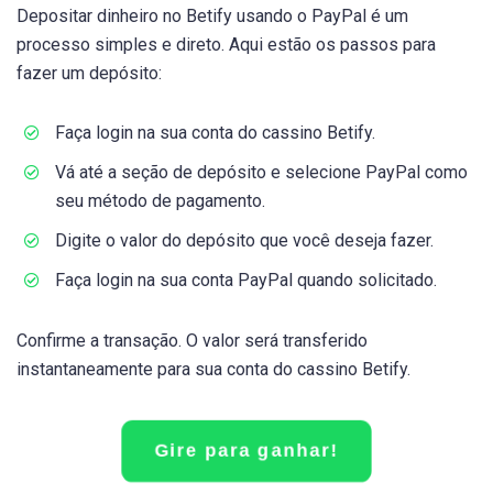
Depositar dinheiro no Betify usando o PayPal é um
processo simples e direto. Aqui estão os passos para
fazer um depósito:
Faça login na sua conta do cassino Betify.
Vá até a seção de depósito e selecione PayPal como
seu método de pagamento.
Digite o valor do depósito que você deseja fazer.
Faça login na sua conta PayPal quando solicitado.
Confirme a transação. O valor será transferido
instantaneamente para sua conta do cassino Betify.
Gire para ganhar!