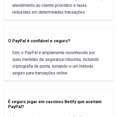
atendimento ao cliente prioritário e taxas
reduzidas em determinadas transações.
O PayPal é confiável e seguro?
Sim, o PayPal é amplamente reconhecido por
suas medidas de segurança robustas, incluindo
criptografia de ponta, tornando-o um método
seguro para transações online.
É seguro jogar em cassinos Betify que aceitam
PayPal?