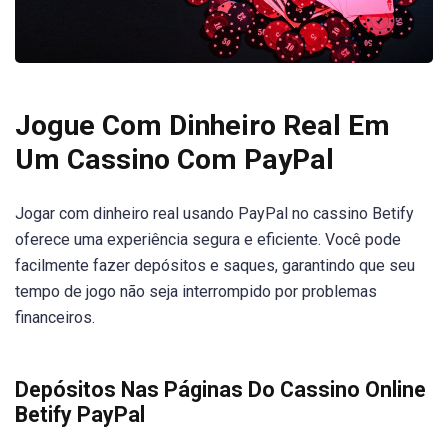
Jogue Com Dinheiro Real Em
Um Cassino Com PayPal
Jogar com dinheiro real usando PayPal no cassino Betify
oferece uma experiência segura e eficiente. Você pode
facilmente fazer depósitos e saques, garantindo que seu
tempo de jogo não seja interrompido por problemas
financeiros.
Depósitos Nas Páginas Do Cassino Online
Betify PayPal