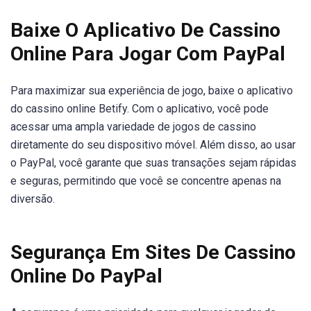
Baixe O Aplicativo De Cassino
Online Para Jogar Com PayPal
Para maximizar sua experiência de jogo, baixe o aplicativo
do cassino online Betify. Com o aplicativo, você pode
acessar uma ampla variedade de jogos de cassino
diretamente do seu dispositivo móvel. Além disso, ao usar
o PayPal, você garante que suas transações sejam rápidas
e seguras, permitindo que você se concentre apenas na
diversão.
Segurança Em Sites De Cassino
Online Do PayPal