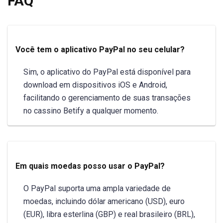
FAQ
Você tem o aplicativo PayPal no seu celular?
Sim, o aplicativo do PayPal está disponível para
download em dispositivos iOS e Android,
facilitando o gerenciamento de suas transações
no cassino Betify a qualquer momento.
Em quais moedas posso usar o PayPal?
O PayPal suporta uma ampla variedade de
moedas, incluindo dólar americano (USD), euro
(EUR), libra esterlina (GBP) e real brasileiro (BRL),