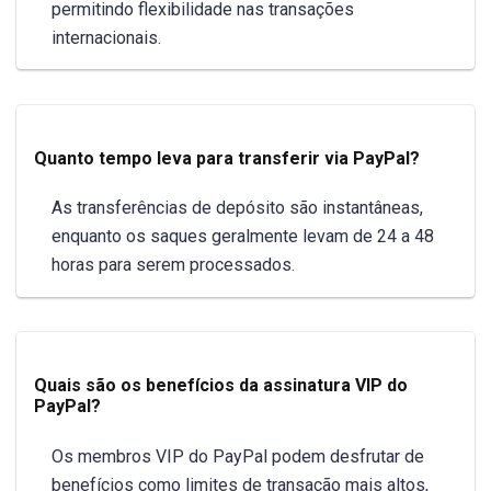
permitindo flexibilidade nas transações
internacionais.
Quanto tempo leva para transferir via PayPal?
As transferências de depósito são instantâneas,
enquanto os saques geralmente levam de 24 a 48
horas para serem processados.
Quais são os benefícios da assinatura VIP do
PayPal?
Os membros VIP do PayPal podem desfrutar de
benefícios como limites de transação mais altos,