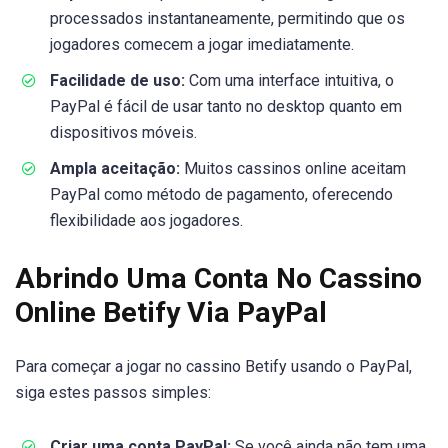
processados instantaneamente, permitindo que os
jogadores comecem a jogar imediatamente.
Facilidade de uso:
Com uma interface intuitiva, o
PayPal é fácil de usar tanto no desktop quanto em
dispositivos móveis.
Ampla aceitação:
Muitos cassinos online aceitam
PayPal como método de pagamento, oferecendo
flexibilidade aos jogadores.
Abrindo Uma Conta No Cassino
Online Betify Via PayPal
Para começar a jogar no cassino Betify usando o PayPal,
siga estes passos simples:
Criar uma conta PayPal:
Se você ainda não tem uma