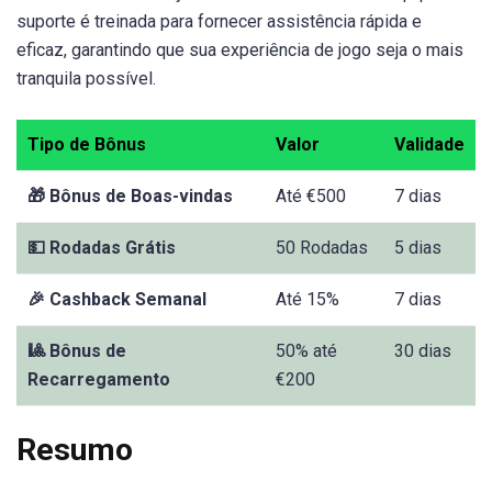
suporte é treinada para fornecer assistência rápida e
eficaz, garantindo que sua experiência de jogo seja o mais
tranquila possível.
Tipo de Bônus
Valor
Validade
🎁 Bônus de Boas-vindas
Até €500
7 dias
💵 Rodadas Grátis
50 Rodadas
5 dias
🎉 Cashback Semanal
Até 15%
7 dias
🎱 Bônus de
50% até
30 dias
Recarregamento
€200
Resumo