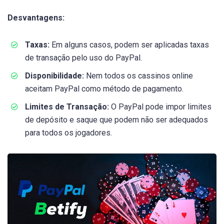
Desvantagens:
Taxas:
Em alguns casos, podem ser aplicadas taxas
de transação pelo uso do PayPal.
Disponibilidade:
Nem todos os cassinos online
aceitam PayPal como método de pagamento.
Limites de Transação:
O PayPal pode impor limites
de depósito e saque que podem não ser adequados
para todos os jogadores.