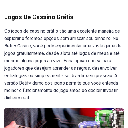
Jogos De Cassino Grátis
Os jogos de cassino grátis são uma excelente maneira de
explorar diferentes opções sem arriscar seu dinheiro. No
Betify Casino, você pode experimentar uma vasta gama de
jogos gratuitamente, desde slots até jogos de mesa e até
mesmo alguns jogos ao vivo. Essa opção é ideal para
jogadores que desejam aprender as regras, desenvolver
estratégias ou simplesmente se divertir sem pressão. A
versão Betify demo dos jogos permite que você entenda
melhor o funcionamento do jogo antes de decidir investir
dinheiro real.