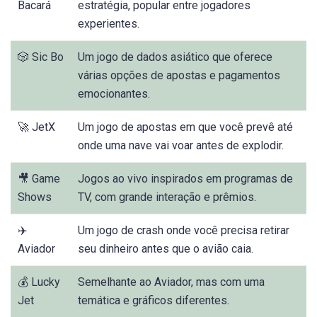
Bacará
estratégia, popular entre jogadores
experientes.
🎲 Sic Bo
Um jogo de dados asiático que oferece
várias opções de apostas e pagamentos
emocionantes.
🚀 JetX
Um jogo de apostas em que você prevê até
onde uma nave vai voar antes de explodir.
🎥 Game
Jogos ao vivo inspirados em programas de
Shows
TV, com grande interação e prêmios.
✈️
Um jogo de crash onde você precisa retirar
Aviador
seu dinheiro antes que o avião caia.
💰 Lucky
Semelhante ao Aviador, mas com uma
Jet
temática e gráficos diferentes.