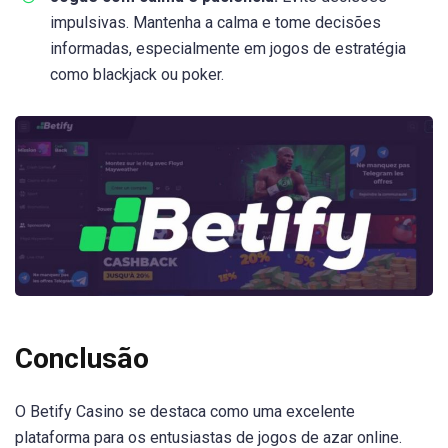
impulsivas. Mantenha a calma e tome decisões
informadas, especialmente em jogos de estratégia
como blackjack ou poker.
Conclusão
O Betify Casino se destaca como uma excelente
plataforma para os entusiastas de jogos de azar online.