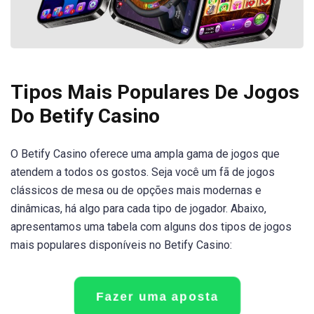
Tipos Mais Populares De Jogos
Do Betify Casino
O Betify Casino oferece uma ampla gama de jogos que
atendem a todos os gostos. Seja você um fã de jogos
clássicos de mesa ou de opções mais modernas e
dinâmicas, há algo para cada tipo de jogador. Abaixo,
apresentamos uma tabela com alguns dos tipos de jogos
mais populares disponíveis no Betify Casino:
Fazer uma aposta