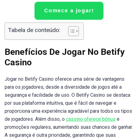
Comece a jogar!
Tabela de conteúdo:
Benefícios De Jogar No Betify
Casino
Jogar no Betify Casino oferece uma série de vantagens
para os jogadores, desde a diversidade de jogos até a
segurança e facilidade de uso. O Betify Casino se destaca
por sua plataforma intuitiva, que é fácil de navegar e
proporciona uma experiência agradável para todos os tipos
de jogadores. Além disso, o
cassino oferece bônus
e
promoções regulares, aumentando suas chances de ganhar.
A segurança é outra prioridade, garantindo que suas