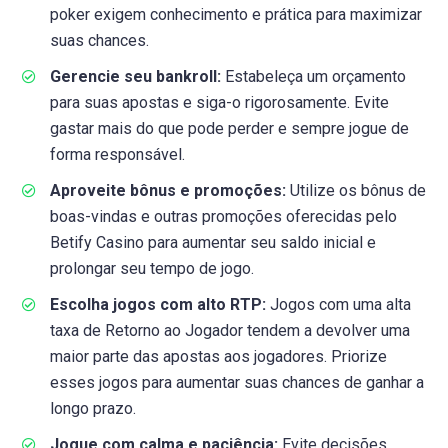
poker exigem conhecimento e prática para maximizar
suas chances.
Gerencie seu bankroll:
Estabeleça um orçamento
para suas apostas e siga-o rigorosamente. Evite
gastar mais do que pode perder e sempre jogue de
forma responsável.
Aproveite bônus e promoções:
Utilize os bônus de
boas-vindas e outras promoções oferecidas pelo
Betify Casino para aumentar seu saldo inicial e
prolongar seu tempo de jogo.
Escolha jogos com alto RTP:
Jogos com uma alta
taxa de Retorno ao Jogador tendem a devolver uma
maior parte das apostas aos jogadores. Priorize
esses jogos para aumentar suas chances de ganhar a
longo prazo.
Jogue com calma e paciência:
Evite decisões