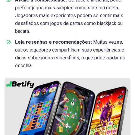
preferir jogos mais simples como slots ou roleta.
Jogadores mais experientes podem se sentir mais
desafiados com jogos de cartas como blackjack ou
bacará.
Leia resenhas e recomendações:
Muitas vezes,
outros jogadores compartilham suas experiências e
dicas sobre jogos específicos, o que pode ajudar na
escolha.