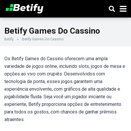
Betify Games Do Cassino
Betify
»
Betify Games Do Cassino
Os Betify Games do Cassino oferecem uma ampla
variedade de jogos online, incluindo slots, jogos de mesa e
opções ao vivo com crupiês. Desenvolvidos com
tecnologia de ponta, esses jogos garantem uma
experiência envolvente, com gráficos de alta qualidade e
jogabilidade fluida. Seja você um jogador iniciante ou
experiente, Betify proporciona opções de entretenimento
para todos os gostos, com chances de ganhar prêmios
atraentes.